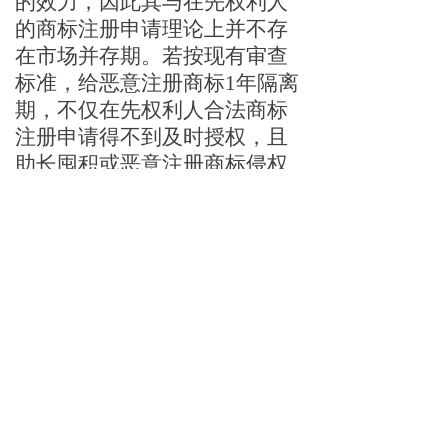
的效力，因此其与在先权利人
的商标注册申请理论上并不存
在市场并存期。若按现有审查
标准，给恶意注册商标
1年隔离
期，不仅在先权利人合法商标
注册申请得不到及时授权，且
助长囤积或恶意注册商标侵权
商品或服务的市场销售行为，
与目前严厉打击囤积和恶意注
册趋势相悖，于法于理皆不
合，还可能引发大量在先权利
人的信访投诉。
其二，
在先权
利人因无法判断其商标注册申
请可能获授权的时间，将导致
其为维护合法权利而不断提出
商标注册申请，徒增在先权利
人负担。
其三，
若按现有审查